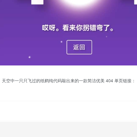
只只飞过的纸鹤纯代码敲出来的一款简洁优美 404 单页链接： https://r2.26