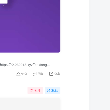
2918.xyz/fenxiang...
评分
回复
分享
关注
私信