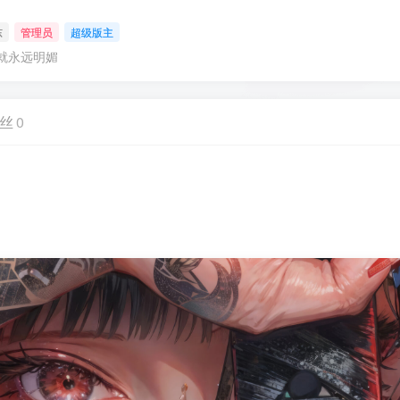
东
管理员
超级版主
就永远明媚
丝
0