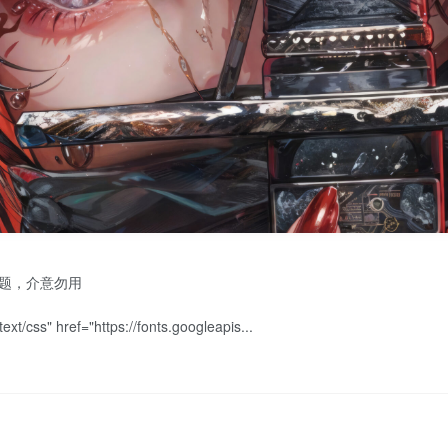
问题，介意勿用
text/css" href="https://fonts.googleapis...