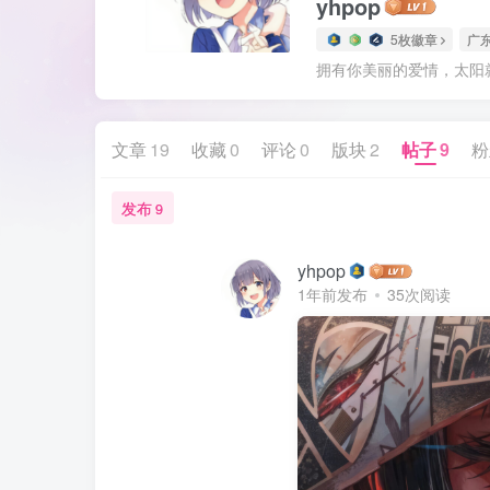
yhpop
5枚徽章
广
拥有你美丽的爱情，太阳
文章
19
收藏
0
评论
0
版块
2
帖子
9
粉
发布
9
yhpop
1年前发布
35次阅读