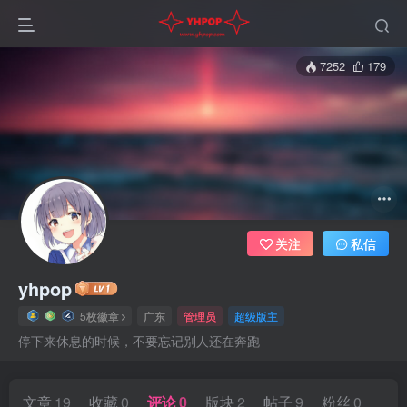
7252
179
关注
私信
yhpop
5枚徽章
广东
管理员
超级版主
停下来休息的时候，不要忘记别人还在奔跑
文章
19
收藏
0
评论
0
版块
2
帖子
9
粉丝
0