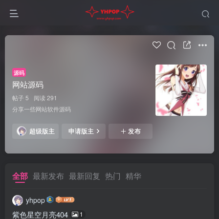
源码
网站源码
帖子 5
阅读 291
分享一些网站软件源码
超级版主
申请版主
发布
全部
最新发布
最新回复
热门
精华
yhpop
紫色星空月亮404
1