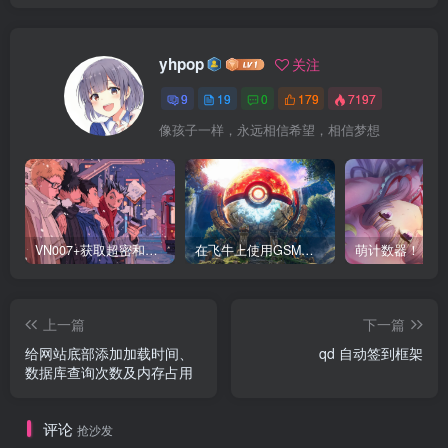
yhpop
关注
9
19
0
179
7197
像孩子一样，永远相信希望，相信梦想
VN007+获取超密和修改IMEI
在飞牛上使用GSM面板搭建steam游戏与我的世界服务器
萌计数器！
上一篇
下一篇
给网站底部添加加载时间、
qd 自动签到框架
数据库查询次数及内存占用
评论
抢沙发