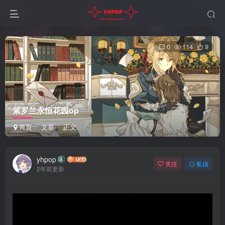
0
114
9
紫罗兰永恒花园op
首页
文章
正文
yhpop
关注
私信
2年前更新