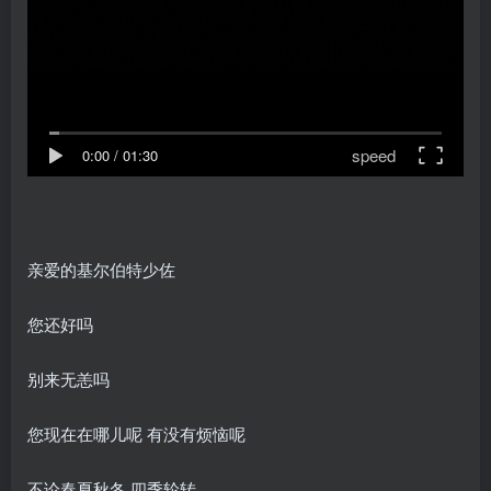
speed
0:00
/
01:30
亲爱的基尔伯特少佐
您还好吗
别来无恙吗
您现在在哪儿呢 有没有烦恼呢
不论春夏秋冬 四季轮转