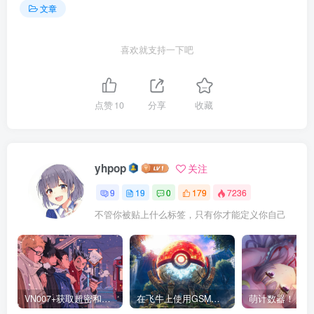
文章
喜欢就支持一下吧
点赞
10
分享
收藏
yhpop
关注
9
19
0
179
7236
不管你被贴上什么标签，只有你才能定义你自己
VN007+获取超密和修改IMEI
在飞牛上使用GSM面板搭建steam游戏与我的世界服务器
萌计数器！