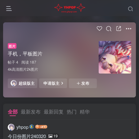
图片
手机，平板图片
帖子 4
阅读 187
4k高清图片2k图片
超级版主
申请版主
发布
全部
最新发布
最新回复
热门
精华
yhpop
今日份图片240320
19