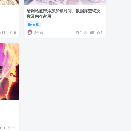
给网站底部添加加载时间、数据库查询次
数及内存占用
文章
2年前
114
9
0
165
7
191
11