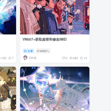
VN007+获取超密和修改IMEI
文章
# VN007+
2年前
192
7
0
480
14