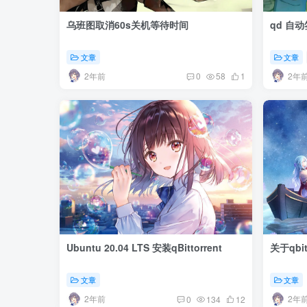
乌班图取消60s关机等待时间
qd 自
文章
文章
2年前
2年
0
58
1
Ubuntu 20.04 LTS 安装qBittorrent
关于qbi
文章
文章
2年前
2年
0
134
12