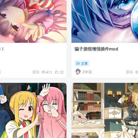
器！
骗子酒馆增强插件mod
文章
前
2年前
0
411
12
0