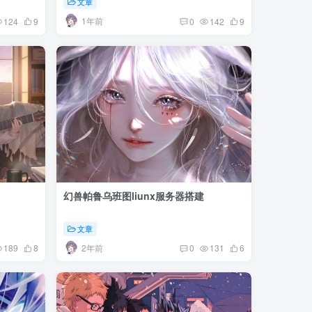
文章
1年前
124
9
0
142
9
幻兽帕鲁乌班图liunx服务器搭建
文章
2年前
189
8
0
131
6