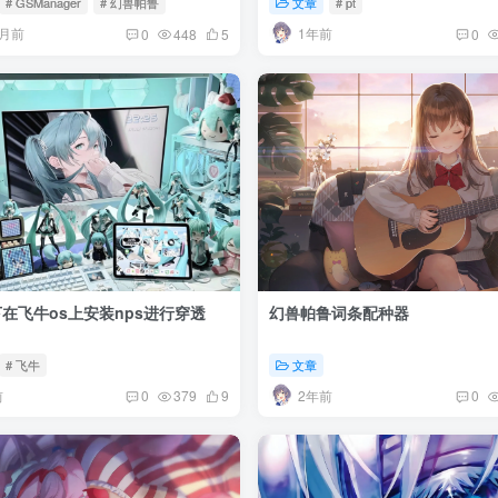
# GSManager
# 幻兽帕鲁
文章
# pt
个月前
1年前
0
448
5
0
在飞牛os上安装nps进行穿透
幻兽帕鲁词条配种器
# 飞牛
文章
前
2年前
0
379
9
0