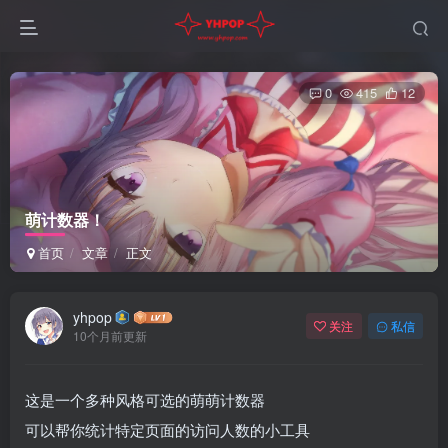
0
415
12
萌计数器！
首页
文章
正文
yhpop
关注
私信
10个月前更新
这是一个多种风格可选的萌萌计数器
可以帮你统计特定页面的访问人数的小工具