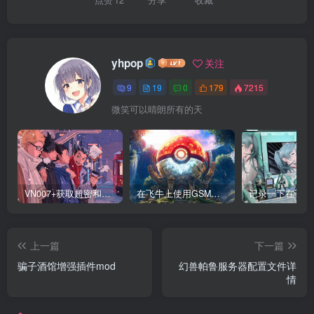
yhpop
关注
9
19
0
179
7215
微笑可以晴朗所有的天
VN007+获取超密和修改IMEI
在飞牛上使用GSM面板搭建steam游戏与我的世界服务器
上一篇
下一篇
骗子酒馆增强插件mod
幻兽帕鲁服务器配置文件详
情